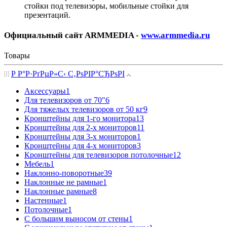
стойки под телевизоры, мобильные стойки для
презентаций.
Официальный сайт ARMMEDIA -
www.armmedia.ru
Товары
Р Р°Р·РґРµР»С‹ С‚РѕРІР°СЂРѕРІ
Аксессуары
1
Для телевизоров от 70"
6
Для тяжелых телевизоров от 50 кг
9
Кронштейны для 1-го монитора
13
Кронштейны для 2-х мониторов
11
Кронштейны для 3-х мониторов
1
Кронштейны для 4-х мониторов
3
Кронштейны для телевизоров потолочные
12
Мебель
1
Наклонно-поворотные
39
Наклонные не рамные
1
Наклонные рамные
8
Настенные
1
Потолочные
1
С большим выносом от стены
1