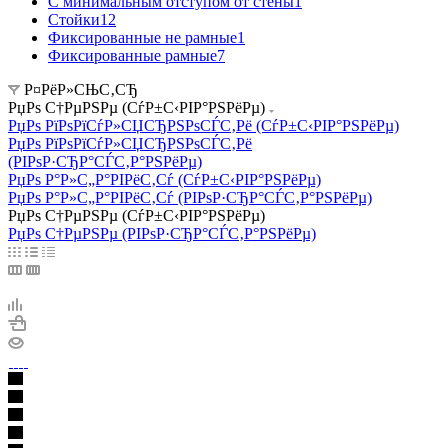
С минимальным отступом от стены
1
Стойки
12
Фиксированные не рамные
1
Фиксированные рамные
7
Р¤РёР»СЊС‚СЂ
РџРѕ С†РµРЅРµ (СѓР±С‹РІР°РЅРёРµ)
РџРѕ РїРѕРїСѓР»СЏСЂРЅРѕСЃС‚Рё (СѓР±С‹РІР°РЅРёРµ)
РџРѕ РїРѕРїСѓР»СЏСЂРЅРѕСЃС‚Рё
(РІРѕР·СЂР°СЃС‚Р°РЅРёРµ)
РџРѕ Р°Р»С„Р°РІРёС‚Сѓ (СѓР±С‹РІР°РЅРёРµ)
РџРѕ Р°Р»С„Р°РІРёС‚Сѓ (РІРѕР·СЂР°СЃС‚Р°РЅРёРµ)
РџРѕ С†РµРЅРµ (СѓР±С‹РІР°РЅРёРµ)
РџРѕ С†РµРЅРµ (РІРѕР·СЂР°СЃС‚Р°РЅРёРµ)