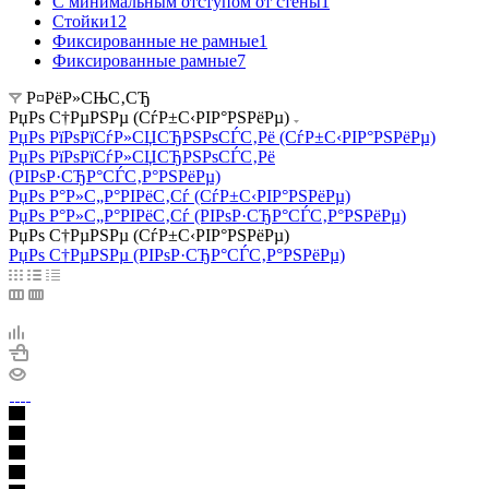
С минимальным отступом от стены
1
Стойки
12
Фиксированные не рамные
1
Фиксированные рамные
7
Р¤РёР»СЊС‚СЂ
РџРѕ С†РµРЅРµ (СѓР±С‹РІР°РЅРёРµ)
РџРѕ РїРѕРїСѓР»СЏСЂРЅРѕСЃС‚Рё (СѓР±С‹РІР°РЅРёРµ)
РџРѕ РїРѕРїСѓР»СЏСЂРЅРѕСЃС‚Рё
(РІРѕР·СЂР°СЃС‚Р°РЅРёРµ)
РџРѕ Р°Р»С„Р°РІРёС‚Сѓ (СѓР±С‹РІР°РЅРёРµ)
РџРѕ Р°Р»С„Р°РІРёС‚Сѓ (РІРѕР·СЂР°СЃС‚Р°РЅРёРµ)
РџРѕ С†РµРЅРµ (СѓР±С‹РІР°РЅРёРµ)
РџРѕ С†РµРЅРµ (РІРѕР·СЂР°СЃС‚Р°РЅРёРµ)