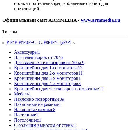
стойки под телевизоры, мобильные стойки для
презентаций.
Официальный сайт ARMMEDIA -
www.armmedia.ru
Товары
Р Р°Р·РґРµР»С‹ С‚РѕРІР°СЂРѕРІ
Аксессуары
1
Для телевизоров от 70"
6
Для тяжелых телевизоров от 50 кг
9
Кронштейны для 1-го монитора
13
Кронштейны для 2-х мониторов
11
Кронштейны для 3-х мониторов
1
Кронштейны для 4-х мониторов
3
Кронштейны для телевизоров потолочные
12
Мебель
1
Наклонно-поворотные
39
Наклонные не рамные
1
Наклонные рамные
8
Настенные
1
Потолочные
1
С большим выносом от стены
1