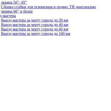
экрана 56"- 65"
Сборка стойки для телевизора и подвес ТВ диагональю
экрана 66" и более
д мастера
Выезд мастера за черту города до 20 км
Выезд мастера за черту города до 40 км
Выезд мастера за черту города до 60 км
Выезд мастера за черту города до 100 км