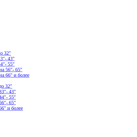
о 32"
3"- 43"
4"- 55"
а 56"- 65"
а 66" и более
до 32"
33"- 43"
44"- 55"
56"- 65"
66" и более