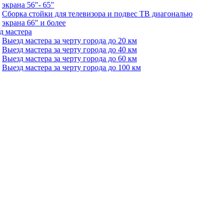
экрана 56"- 65"
Сборка стойки для телевизора и подвес ТВ диагональю
экрана 66" и более
д мастера
Выезд мастера за черту города до 20 км
Выезд мастера за черту города до 40 км
Выезд мастера за черту города до 60 км
Выезд мастера за черту города до 100 км