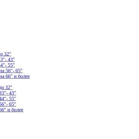
о 32"
3"- 43"
4"- 55"
а 56"- 65"
а 66" и более
до 32"
33"- 43"
44"- 55"
56"- 65"
66" и более