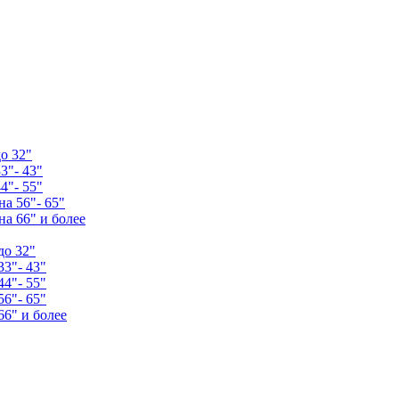
о 32"
3"- 43"
4"- 55"
а 56"- 65"
а 66" и более
до 32"
33"- 43"
44"- 55"
56"- 65"
66" и более