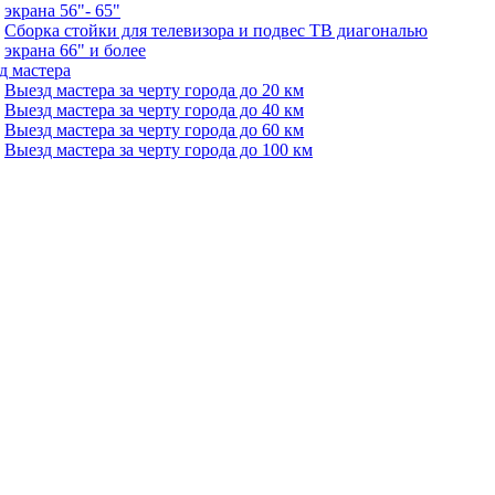
экрана 56"- 65"
Сборка стойки для телевизора и подвес ТВ диагональю
экрана 66" и более
д мастера
Выезд мастера за черту города до 20 км
Выезд мастера за черту города до 40 км
Выезд мастера за черту города до 60 км
Выезд мастера за черту города до 100 км