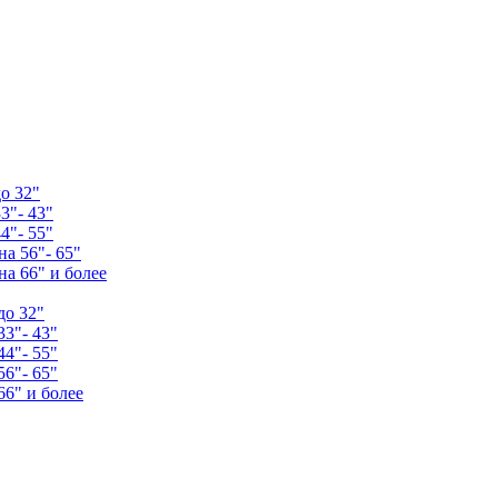
о 32"
3"- 43"
4"- 55"
а 56"- 65"
а 66" и более
до 32"
33"- 43"
44"- 55"
56"- 65"
66" и более