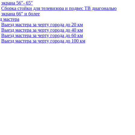
экрана 56"- 65"
Сборка стойки для телевизора и подвес ТВ диагональю
экрана 66" и более
д мастера
Выезд мастера за черту города до 20 км
Выезд мастера за черту города до 40 км
Выезд мастера за черту города до 60 км
Выезд мастера за черту города до 100 км