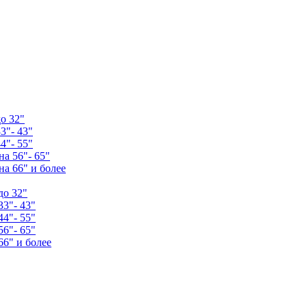
о 32"
3"- 43"
4"- 55"
а 56"- 65"
а 66" и более
до 32"
33"- 43"
44"- 55"
56"- 65"
66" и более