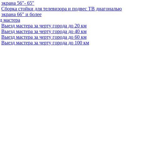
экрана 56"- 65"
Сборка стойки для телевизора и подвес ТВ диагональю
экрана 66" и более
д мастера
Выезд мастера за черту города до 20 км
Выезд мастера за черту города до 40 км
Выезд мастера за черту города до 60 км
Выезд мастера за черту города до 100 км