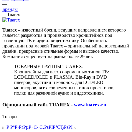
—
Бренды
—
Tuarex
Tuarex
– известный бренд, ведущим направлением которого
является разработка и производство кронштейнов под
различную ТВ и аудио- видеотехнику. Особенность
продукции под маркой Tuarex – оригинальный неповторимый
дизайн, прекрасные стильные формы и высокое качество.
Компания существует на рынке более 29 лет.
ТОВАРНЫЕ ГРУППЫ TUAREX:
Кронштейны для всех современных типов ТВ:
LCD/LED/OLED и PLASMA, Blu-Ray и DVD
плееров, акустики и колонок, для LCD/LED
мониторов, всех современных типов проекторов,
полки для различной аудио и видеотехники.
Официальный сайт TUAREX -
www.tuarex.ru
Товары
Р Р°Р·РґРµР»С‹ С‚РѕРІР°СЂРѕРІ