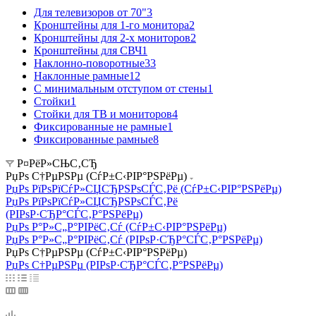
Для телевизоров от 70"
3
Кронштейны для 1-го монитора
2
Кронштейны для 2-х мониторов
2
Кронштейны для СВЧ
1
Наклонно-поворотные
33
Наклонные рамные
12
С минимальным отступом от стены
1
Стойки
1
Стойки для ТВ и мониторов
4
Фиксированные не рамные
1
Фиксированные рамные
8
Р¤РёР»СЊС‚СЂ
РџРѕ С†РµРЅРµ (СѓР±С‹РІР°РЅРёРµ)
РџРѕ РїРѕРїСѓР»СЏСЂРЅРѕСЃС‚Рё (СѓР±С‹РІР°РЅРёРµ)
РџРѕ РїРѕРїСѓР»СЏСЂРЅРѕСЃС‚Рё
(РІРѕР·СЂР°СЃС‚Р°РЅРёРµ)
РџРѕ Р°Р»С„Р°РІРёС‚Сѓ (СѓР±С‹РІР°РЅРёРµ)
РџРѕ Р°Р»С„Р°РІРёС‚Сѓ (РІРѕР·СЂР°СЃС‚Р°РЅРёРµ)
РџРѕ С†РµРЅРµ (СѓР±С‹РІР°РЅРёРµ)
РџРѕ С†РµРЅРµ (РІРѕР·СЂР°СЃС‚Р°РЅРёРµ)