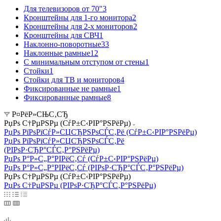
Для телевизоров от 70"
3
Кронштейны для 1-го монитора
2
Кронштейны для 2-х мониторов
2
Кронштейны для СВЧ
1
Наклонно-поворотные
33
Наклонные рамные
12
С минимальным отступом от стены
1
Стойки
1
Стойки для ТВ и мониторов
4
Фиксированные не рамные
1
Фиксированные рамные
8
Р¤РёР»СЊС‚СЂ
РџРѕ С†РµРЅРµ (СѓР±С‹РІР°РЅРёРµ)
РџРѕ РїРѕРїСѓР»СЏСЂРЅРѕСЃС‚Рё (СѓР±С‹РІР°РЅРёРµ)
РџРѕ РїРѕРїСѓР»СЏСЂРЅРѕСЃС‚Рё
(РІРѕР·СЂР°СЃС‚Р°РЅРёРµ)
РџРѕ Р°Р»С„Р°РІРёС‚Сѓ (СѓР±С‹РІР°РЅРёРµ)
РџРѕ Р°Р»С„Р°РІРёС‚Сѓ (РІРѕР·СЂР°СЃС‚Р°РЅРёРµ)
РџРѕ С†РµРЅРµ (СѓР±С‹РІР°РЅРёРµ)
РџРѕ С†РµРЅРµ (РІРѕР·СЂР°СЃС‚Р°РЅРёРµ)