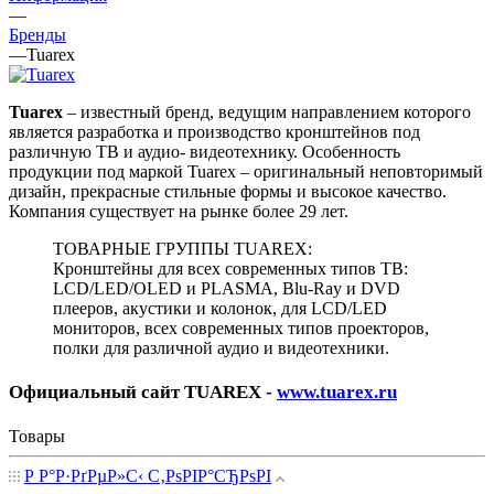
—
Бренды
—
Tuarex
Tuarex
– известный бренд, ведущим направлением которого
является разработка и производство кронштейнов под
различную ТВ и аудио- видеотехнику. Особенность
продукции под маркой Tuarex – оригинальный неповторимый
дизайн, прекрасные стильные формы и высокое качество.
Компания существует на рынке более 29 лет.
ТОВАРНЫЕ ГРУППЫ TUAREX:
Кронштейны для всех современных типов ТВ:
LCD/LED/OLED и PLASMA, Blu-Ray и DVD
плееров, акустики и колонок, для LCD/LED
мониторов, всех современных типов проекторов,
полки для различной аудио и видеотехники.
Официальный сайт TUAREX -
www.tuarex.ru
Товары
Р Р°Р·РґРµР»С‹ С‚РѕРІР°СЂРѕРІ