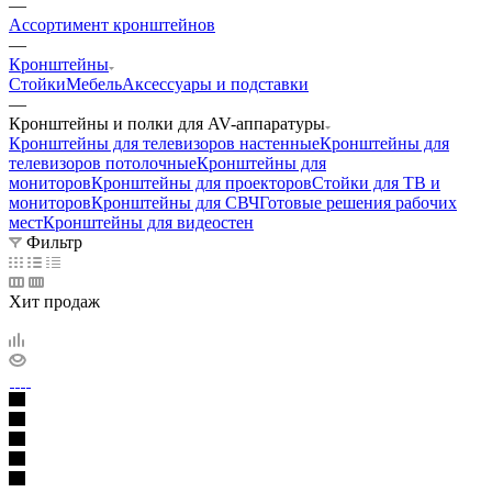
—
Ассортимент кронштейнов
—
Кронштейны
Стойки
Мебель
Аксессуары и подставки
—
Кронштейны и полки для AV-аппаратуры
Кронштейны для телевизоров настенные
Кронштейны для
телевизоров потолочные
Кронштейны для
мониторов
Кронштейны для проекторов
Стойки для ТВ и
мониторов
Кронштейны для СВЧ
Готовые решения рабочих
мест
Кронштейны для видеостен
Фильтр
Хит продаж