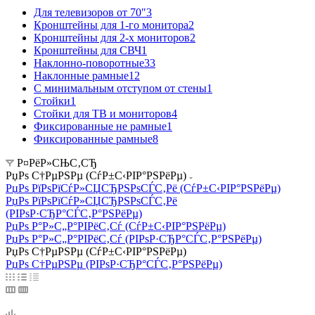
Для телевизоров от 70"
3
Кронштейны для 1-го монитора
2
Кронштейны для 2-х мониторов
2
Кронштейны для СВЧ
1
Наклонно-поворотные
33
Наклонные рамные
12
С минимальным отступом от стены
1
Стойки
1
Стойки для ТВ и мониторов
4
Фиксированные не рамные
1
Фиксированные рамные
8
Р¤РёР»СЊС‚СЂ
РџРѕ С†РµРЅРµ (СѓР±С‹РІР°РЅРёРµ)
РџРѕ РїРѕРїСѓР»СЏСЂРЅРѕСЃС‚Рё (СѓР±С‹РІР°РЅРёРµ)
РџРѕ РїРѕРїСѓР»СЏСЂРЅРѕСЃС‚Рё
(РІРѕР·СЂР°СЃС‚Р°РЅРёРµ)
РџРѕ Р°Р»С„Р°РІРёС‚Сѓ (СѓР±С‹РІР°РЅРёРµ)
РџРѕ Р°Р»С„Р°РІРёС‚Сѓ (РІРѕР·СЂР°СЃС‚Р°РЅРёРµ)
РџРѕ С†РµРЅРµ (СѓР±С‹РІР°РЅРёРµ)
РџРѕ С†РµРЅРµ (РІРѕР·СЂР°СЃС‚Р°РЅРёРµ)