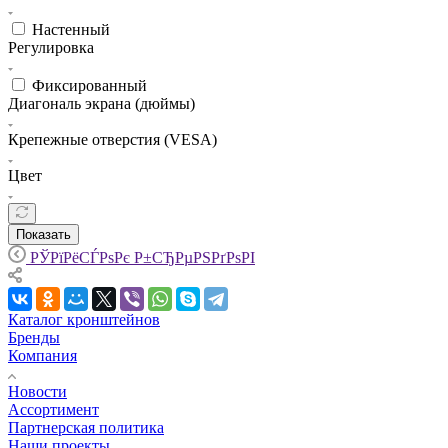
Настенный
Регулировка
Фиксированный
Диагональ экрана (дюймы)
Крепежные отверстия (VESA)
Цвет
Показать
РЎРїРёСЃРѕРє Р±СЂРµРЅРґРѕРІ
Каталог кронштейнов
Бренды
Компания
Новости
Ассортимент
Партнерская политика
Наши проекты