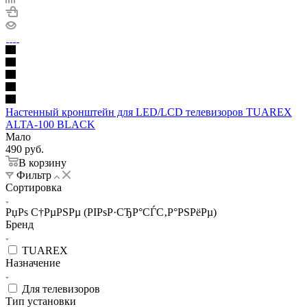
Настенный кронштейн для LED/LCD телевизоров TUAREX
ALTA-100 BLACK
Мало
490
руб.
В корзину
Фильтр
Сортировка
РџРѕ С†РµРЅРµ (РІРѕР·СЂР°СЃС‚Р°РЅРёРµ)
Бренд
TUAREX
Назначение
Для телевизоров
Тип установки