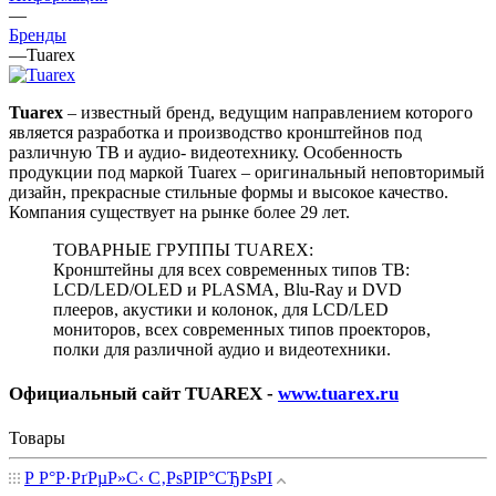
—
Бренды
—
Tuarex
Tuarex
– известный бренд, ведущим направлением которого
является разработка и производство кронштейнов под
различную ТВ и аудио- видеотехнику. Особенность
продукции под маркой Tuarex – оригинальный неповторимый
дизайн, прекрасные стильные формы и высокое качество.
Компания существует на рынке более 29 лет.
ТОВАРНЫЕ ГРУППЫ TUAREX:
Кронштейны для всех современных типов ТВ:
LCD/LED/OLED и PLASMA, Blu-Ray и DVD
плееров, акустики и колонок, для LCD/LED
мониторов, всех современных типов проекторов,
полки для различной аудио и видеотехники.
Официальный сайт TUAREX -
www.tuarex.ru
Товары
Р Р°Р·РґРµР»С‹ С‚РѕРІР°СЂРѕРІ