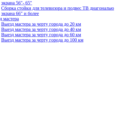
экрана 56"- 65"
Сборка стойки для телевизора и подвес ТВ диагональю
экрана 66" и более
д мастера
Выезд мастера за черту города до 20 км
Выезд мастера за черту города до 40 км
Выезд мастера за черту города до 60 км
Выезд мастера за черту города до 100 км