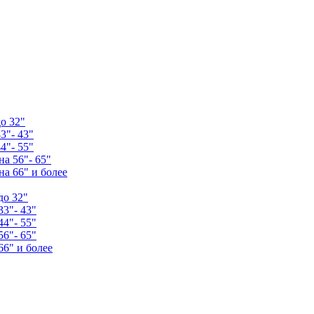
о 32"
3"- 43"
4"- 55"
а 56"- 65"
а 66" и более
до 32"
33"- 43"
44"- 55"
56"- 65"
66" и более