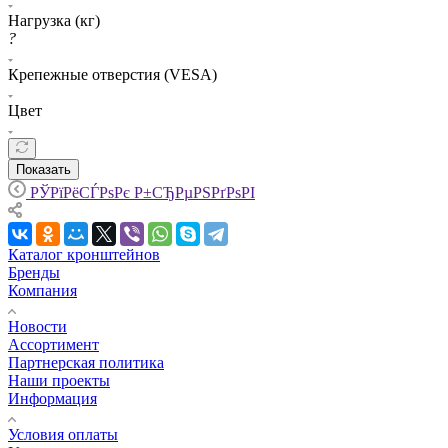
Нагрузка (кг)
?
Крепежные отверстия (VESA)
Цвет
Показать
РЎРїРёСЃРѕРє Р±СЂРµРЅРґРѕРІ
Каталог кронштейнов
Бренды
Компания
Новости
Ассортимент
Партнерская политика
Наши проекты
Информация
Условия оплаты