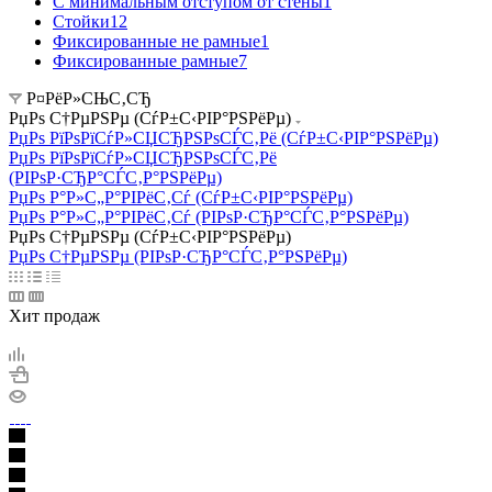
С минимальным отступом от стены
1
Стойки
12
Фиксированные не рамные
1
Фиксированные рамные
7
Р¤РёР»СЊС‚СЂ
РџРѕ С†РµРЅРµ (СѓР±С‹РІР°РЅРёРµ)
РџРѕ РїРѕРїСѓР»СЏСЂРЅРѕСЃС‚Рё (СѓР±С‹РІР°РЅРёРµ)
РџРѕ РїРѕРїСѓР»СЏСЂРЅРѕСЃС‚Рё
(РІРѕР·СЂР°СЃС‚Р°РЅРёРµ)
РџРѕ Р°Р»С„Р°РІРёС‚Сѓ (СѓР±С‹РІР°РЅРёРµ)
РџРѕ Р°Р»С„Р°РІРёС‚Сѓ (РІРѕР·СЂР°СЃС‚Р°РЅРёРµ)
РџРѕ С†РµРЅРµ (СѓР±С‹РІР°РЅРёРµ)
РџРѕ С†РµРЅРµ (РІРѕР·СЂР°СЃС‚Р°РЅРёРµ)
Хит продаж