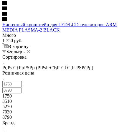
Настенный кронштейн для LED/LCD телевизоров ARM
MEDIA PLASMA-2 BLACK
Много
1 750
руб.
В корзину
Фильтр
Сортировка
РџРѕ С†РµРЅРµ (РІРѕР·СЂР°СЃС‚Р°РЅРёРµ)
Розничная цена
1750
3510
5270
7030
8790
Бренд