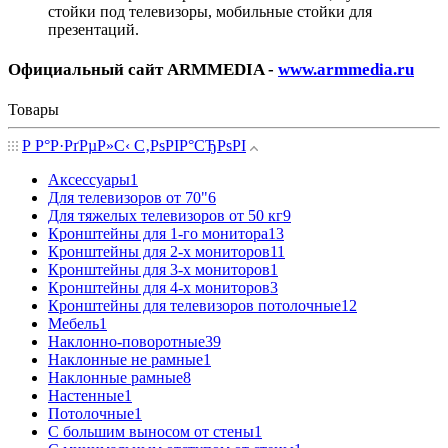
стойки под телевизоры, мобильные стойки для
презентаций.
Официальный сайт ARMMEDIA -
www.armmedia.ru
Товары
Р Р°Р·РґРµР»С‹ С‚РѕРІР°СЂРѕРІ
Аксессуары
1
Для телевизоров от 70"
6
Для тяжелых телевизоров от 50 кг
9
Кронштейны для 1-го монитора
13
Кронштейны для 2-х мониторов
11
Кронштейны для 3-х мониторов
1
Кронштейны для 4-х мониторов
3
Кронштейны для телевизоров потолочные
12
Мебель
1
Наклонно-поворотные
39
Наклонные не рамные
1
Наклонные рамные
8
Настенные
1
Потолочные
1
С большим выносом от стены
1