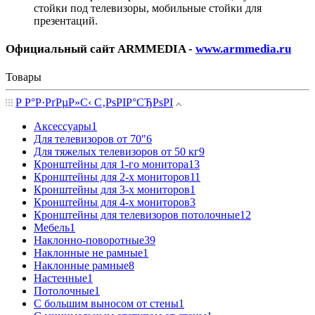
стойки под телевизоры, мобильные стойки для
презентаций.
Официальный сайт ARMMEDIA -
www.armmedia.ru
Товары
Р Р°Р·РґРµР»С‹ С‚РѕРІР°СЂРѕРІ
Аксессуары
1
Для телевизоров от 70"
6
Для тяжелых телевизоров от 50 кг
9
Кронштейны для 1-го монитора
13
Кронштейны для 2-х мониторов
11
Кронштейны для 3-х мониторов
1
Кронштейны для 4-х мониторов
3
Кронштейны для телевизоров потолочные
12
Мебель
1
Наклонно-поворотные
39
Наклонные не рамные
1
Наклонные рамные
8
Настенные
1
Потолочные
1
С большим выносом от стены
1