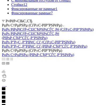
С минимальным отступом от стены
1
Стойки
12
Фиксированные не рамные
1
Фиксированные рамные
7
Р¤РёР»СЊС‚СЂ
РџРѕ С†РµРЅРµ (СѓР±С‹РІР°РЅРёРµ)
РџРѕ РїРѕРїСѓР»СЏСЂРЅРѕСЃС‚Рё (СѓР±С‹РІР°РЅРёРµ)
РџРѕ РїРѕРїСѓР»СЏСЂРЅРѕСЃС‚Рё
(РІРѕР·СЂР°СЃС‚Р°РЅРёРµ)
РџРѕ Р°Р»С„Р°РІРёС‚Сѓ (СѓР±С‹РІР°РЅРёРµ)
РџРѕ Р°Р»С„Р°РІРёС‚Сѓ (РІРѕР·СЂР°СЃС‚Р°РЅРёРµ)
РџРѕ С†РµРЅРµ (СѓР±С‹РІР°РЅРёРµ)
РџРѕ С†РµРЅРµ (РІРѕР·СЂР°СЃС‚Р°РЅРёРµ)