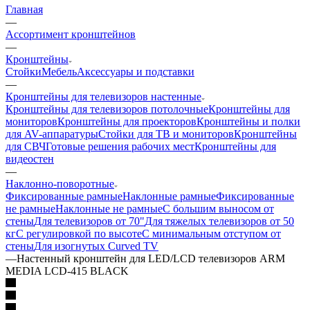
Главная
—
Ассортимент кронштейнов
—
Кронштейны
Стойки
Мебель
Аксессуары и подставки
—
Кронштейны для телевизоров настенные
Кронштейны для телевизоров потолочные
Кронштейны для
мониторов
Кронштейны для проекторов
Кронштейны и полки
для AV-аппаратуры
Стойки для ТВ и мониторов
Кронштейны
для СВЧ
Готовые решения рабочих мест
Кронштейны для
видеостен
—
Наклонно-поворотные
Фиксированные рамные
Наклонные рамные
Фиксированные
не рамные
Наклонные не рамные
С большим выносом от
стены
Для телевизоров от 70"
Для тяжелых телевизоров от 50
кг
С регулировкой по высоте
С минимальным отступом от
стены
Для изогнутых Curved TV
—
Настенный кронштейн для LED/LCD телевизоров ARM
MEDIA LCD-415 BLACK