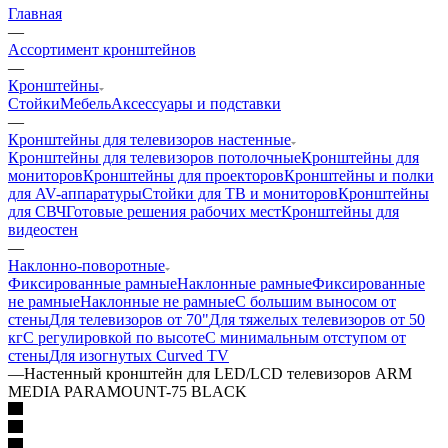
Главная
—
Ассортимент кронштейнов
—
Кронштейны
Стойки
Мебель
Аксессуары и подставки
—
Кронштейны для телевизоров настенные
Кронштейны для телевизоров потолочные
Кронштейны для
мониторов
Кронштейны для проекторов
Кронштейны и полки
для AV-аппаратуры
Стойки для ТВ и мониторов
Кронштейны
для СВЧ
Готовые решения рабочих мест
Кронштейны для
видеостен
—
Наклонно-поворотные
Фиксированные рамные
Наклонные рамные
Фиксированные
не рамные
Наклонные не рамные
С большим выносом от
стены
Для телевизоров от 70"
Для тяжелых телевизоров от 50
кг
С регулировкой по высоте
С минимальным отступом от
стены
Для изогнутых Curved TV
—
Настенный кронштейн для LED/LCD телевизоров ARM
MEDIA PARAMOUNT-75 BLACK