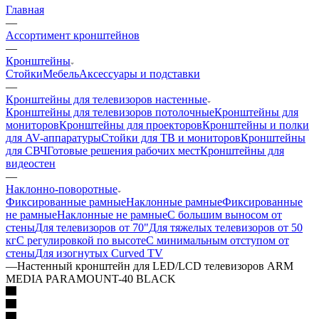
Главная
—
Ассортимент кронштейнов
—
Кронштейны
Стойки
Мебель
Аксессуары и подставки
—
Кронштейны для телевизоров настенные
Кронштейны для телевизоров потолочные
Кронштейны для
мониторов
Кронштейны для проекторов
Кронштейны и полки
для AV-аппаратуры
Стойки для ТВ и мониторов
Кронштейны
для СВЧ
Готовые решения рабочих мест
Кронштейны для
видеостен
—
Наклонно-поворотные
Фиксированные рамные
Наклонные рамные
Фиксированные
не рамные
Наклонные не рамные
С большим выносом от
стены
Для телевизоров от 70"
Для тяжелых телевизоров от 50
кг
С регулировкой по высоте
С минимальным отступом от
стены
Для изогнутых Curved TV
—
Настенный кронштейн для LED/LCD телевизоров ARM
MEDIA PARAMOUNT-40 BLACK