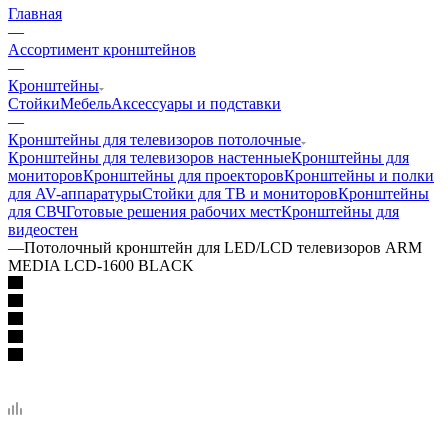
Главная
—
Ассортимент кронштейнов
—
Кронштейны
Стойки
Мебель
Аксессуары и подставки
—
Кронштейны для телевизоров потолочные
Кронштейны для телевизоров настенные
Кронштейны для
мониторов
Кронштейны для проекторов
Кронштейны и полки
для AV-аппаратуры
Стойки для ТВ и мониторов
Кронштейны
для СВЧ
Готовые решения рабочих мест
Кронштейны для
видеостен
—
Потолочный кронштейн для LED/LCD телевизоров ARM
MEDIA LCD-1600 BLACK