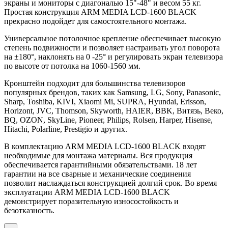
экраны и мониторы с диагональю 15"-48" и весом 55 кг.
Простая конструкция ARM MEDIA LCD-1600 BLACK
прекрасно подойдет для самостоятельного монтажа.
Универсальное потолочное крепление обеспечивает высокую
степень подвижности и позволяет настраивать угол поворота
на ±180°, наклонять на 0 -25° и регулировать экран телевизора
по высоте от потолка на 1060-1560 мм.
Кронштейн подходит для большинства телевизоров
популярных брендов, таких как Samsung, LG, Sony, Panasonic,
Sharp, Toshiba, KIVI, Xiaomi Mi, SUPRA, Hyundai, Erisson,
Horizont, JVC, Thomson, Skyworth, HAIER, BBK, Витязь, Веко,
BQ, OZON, SkyLine, Pioneer, Philips, Rolsen, Harper, Hisense,
Hitachi, Polarline, Prestigio и других.
В комплектацию ARM MEDIA LCD-1600 BLACK входят
необходимые для монтажа материалы. Вся продукция
обеспечивается гарантийными обязательствами. 18 лет
гарантии на все сварные и механические соединения
позволит наслаждаться конструкцией долгий срок. Во время
эксплуатации ARM MEDIA LCD-1600 BLACK
демонстрирует поразительную износостойкость и
безотказность.