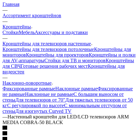
Главная
—
Ассортимент кронштейнов
—
Кронштейны
Стойки
Мебель
Аксессуары и подставки
—
Кронштейны для телевизоров настенные
Кронштейны для телевизоров потолочные
Кронштейны для
мониторов
Кронштейны для проекторов
Кронштейны и полки
для AV-аппаратуры
Стойки для ТВ и мониторов
Кронштейны
для СВЧ
Готовые решения рабочих мест
Кронштейны для
видеостен
—
Наклонно-поворотные
Фиксированные рамные
Наклонные рамные
Фиксированные
не рамные
Наклонные не рамные
С большим выносом от
стены
Для телевизоров от 70"
Для тяжелых телевизоров от 50
кг
С регулировкой по высоте
С минимальным отступом от
стены
Для изогнутых Curved TV
—
Настенный кронштейн для LED/LCD телевизоров ARM
MEDIA COBRA-50 BLACK