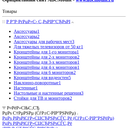
Товары
Р Р°Р·РґРµР»С‹ С‚РѕРІР°СЂРѕРІ
Аксессуары
1
Аксессуары
2
Аксессуары для рабочих мест
3
Для тяжелых телевизоров от 50 кг
1
Кронштейны для 1-го монитора
1
Кронштейны для 2-х мониторов
2
Кронштейны для 3-х мониторов
1
Кронштейны для 4-х мониторов
1
Кронштейны для 6 мониторов
2
Кронштейны для видеостен
5
Наклонно-поворотные
1
Настенные
1
Настольные и настенные решения
3
Стойки для ТВ и мониторов
2
Р¤РёР»СЊС‚СЂ
РџРѕ С†РµРЅРµ (СѓР±С‹РІР°РЅРёРµ)
РџРѕ РїРѕРїСѓР»СЏСЂРЅРѕСЃС‚Рё (СѓР±С‹РІР°РЅРёРµ)
РџРѕ РїРѕРїСѓР»СЏСЂРЅРѕСЃС‚Рё