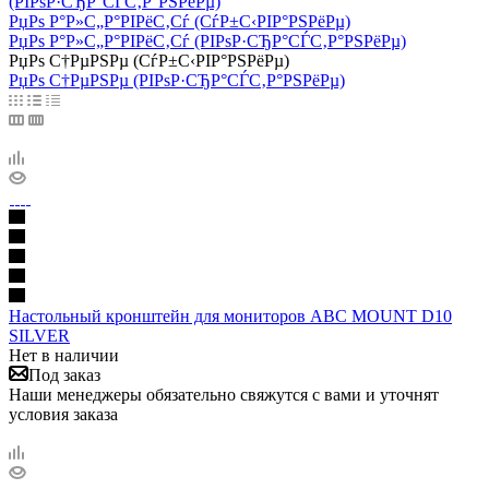
(РІРѕР·СЂР°СЃС‚Р°РЅРёРµ)
РџРѕ Р°Р»С„Р°РІРёС‚Сѓ (СѓР±С‹РІР°РЅРёРµ)
РџРѕ Р°Р»С„Р°РІРёС‚Сѓ (РІРѕР·СЂР°СЃС‚Р°РЅРёРµ)
РџРѕ С†РµРЅРµ (СѓР±С‹РІР°РЅРёРµ)
РџРѕ С†РµРЅРµ (РІРѕР·СЂР°СЃС‚Р°РЅРёРµ)
Настольный кронштейн для мониторов ABC MOUNT D10
SILVER
Нет в наличии
Под заказ
Наши менеджеры обязательно свяжутся с вами и уточнят
условия заказа