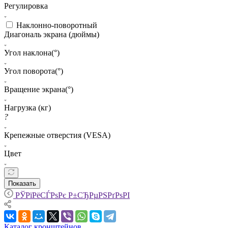
Регулировка
Наклонно-поворотный
Диагональ экрана (дюймы)
Угол наклона(°)
Угол поворота(°)
Вращение экрана(°)
Нагрузка (кг)
?
Крепежные отверстия (VESA)
Цвет
Показать
РЎРїРёСЃРѕРє Р±СЂРµРЅРґРѕРІ
Каталог кронштейнов