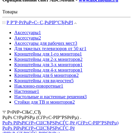
Товары
Р Р°Р·РґРµР»С‹ С‚РѕРІР°СЂРѕРІ
Аксессуары
1
Аксессуары
2
Аксессуары для рабочих мест
3
Для тяжелых телевизоров от 50 кг
1
Кронштейны для 1-го монитора
1
Кронштейны для 2-х мониторов
2
Кронштейны для 3-х мониторов
1
Кронштейны для 4-х мониторов
1
Кронштейны для 6 мониторов
2
Кронштейны для видеостен
5
Наклонно-поворотные
1
Настенные
1
Настольные и настенные решения
3
Стойки для ТВ и мониторов
2
Р¤РёР»СЊС‚СЂ
РџРѕ С†РµРЅРµ (СѓР±С‹РІР°РЅРёРµ)
РџРѕ РїРѕРїСѓР»СЏСЂРЅРѕСЃС‚Рё (СѓР±С‹РІР°РЅРёРµ)
РџРѕ РїРѕРїСѓР»СЏСЂРЅРѕСЃС‚Рё