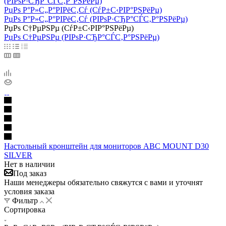
(РІРѕР·СЂР°СЃС‚Р°РЅРёРµ)
РџРѕ Р°Р»С„Р°РІРёС‚Сѓ (СѓР±С‹РІР°РЅРёРµ)
РџРѕ Р°Р»С„Р°РІРёС‚Сѓ (РІРѕР·СЂР°СЃС‚Р°РЅРёРµ)
РџРѕ С†РµРЅРµ (СѓР±С‹РІР°РЅРёРµ)
РџРѕ С†РµРЅРµ (РІРѕР·СЂР°СЃС‚Р°РЅРёРµ)
Настольный кронштейн для мониторов ABC MOUNT D30
SILVER
Нет в наличии
Под заказ
Наши менеджеры обязательно свяжутся с вами и уточнят
условия заказа
Фильтр
Сортировка