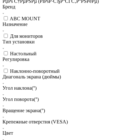
РџРѕ С†РµРЅРµ (РІРѕР·СЂР°СЃС‚Р°РЅРёРµ)
Бренд
ABC MOUNT
Назначение
Для мониторов
Тип установки
Настольный
Регулировка
Наклонно-поворотный
Диагональ экрана (дюймы)
Угол наклона(°)
Угол поворота(°)
Вращение экрана(°)
Крепежные отверстия (VESA)
Цвет