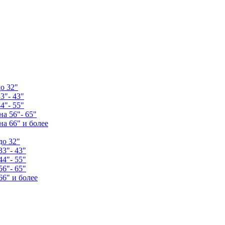
о 32"
3"- 43"
4"- 55"
а 56"- 65"
а 66" и более
до 32"
33"- 43"
44"- 55"
56"- 65"
66" и более