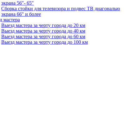
экрана 56"- 65"
Сборка стойки для телевизора и подвес ТВ диагональю
экрана 66" и более
д мастера
Выезд мастера за черту города до 20 км
Выезд мастера за черту города до 40 км
Выезд мастера за черту города до 60 км
Выезд мастера за черту города до 100 км