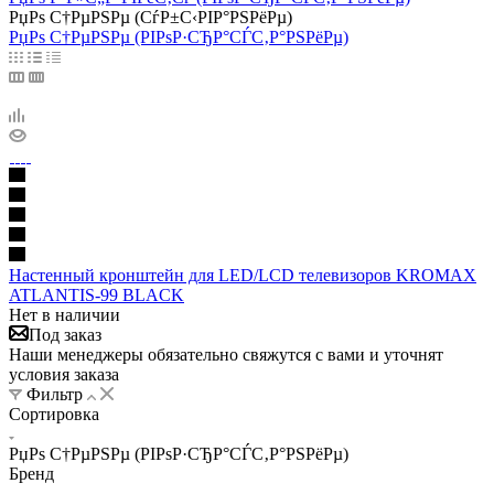
РџРѕ С†РµРЅРµ (СѓР±С‹РІР°РЅРёРµ)
РџРѕ С†РµРЅРµ (РІРѕР·СЂР°СЃС‚Р°РЅРёРµ)
Настенный кронштейн для LED/LCD телевизоров KROMAX
ATLANTIS-99 BLACK
Нет в наличии
Под заказ
Наши менеджеры обязательно свяжутся с вами и уточнят
условия заказа
Фильтр
Сортировка
РџРѕ С†РµРЅРµ (РІРѕР·СЂР°СЃС‚Р°РЅРёРµ)
Бренд