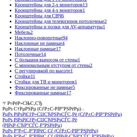
Кронштейны для 2-х мониторов
13
Кронштейны для 4-х мониторов
1
Кронштейны для СВЧ
6
Кронштейны для телевизоров потолочные
2
Кронштейны и полки для AV-аппаратуры
1
Мебель
2
Наклонно-поворотные
94
Наклонные не рамные
4
Наклонные рамные
17
Потолочные
14
С большим выносом от стены
1
С минимальным отступом от стены
2
С регулировкой по высоте
1
Стойки
11
Стойки для ТВ и мониторов
1
Фиксированные не рамные
5
Фиксированные рамные
17
Р¤РёР»СЊС‚СЂ
РџРѕ С†РµРЅРµ (СѓР±С‹РІР°РЅРёРµ)
РџРѕ РїРѕРїСѓР»СЏСЂРЅРѕСЃС‚Рё (СѓР±С‹РІР°РЅРёРµ)
РџРѕ РїРѕРїСѓР»СЏСЂРЅРѕСЃС‚Рё
(РІРѕР·СЂР°СЃС‚Р°РЅРёРµ)
РџРѕ Р°Р»С„Р°РІРёС‚Сѓ (СѓР±С‹РІР°РЅРёРµ)
РџРѕ Р°Р»С„Р°РІРёС‚Сѓ (РІРѕР·СЂР°СЃС‚Р°РЅРёРµ)