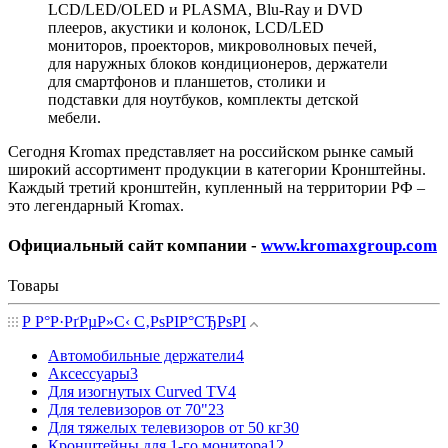
LCD/LED/OLED и PLASMA, Blu-Ray и DVD
плееров, акустики и колонок, LCD/LED
мониторов, проекторов, микроволновых печей,
для наружных блоков кондиционеров, держатели
для смартфонов и планшетов, столики и
подставки для ноутбуков, комплекты детской
мебели.
Сегодня Kromax представляет на российском рынке самый
широкий ассортимент продукции в категории Кронштейны.
Каждый третий кронштейн, купленный на территории РФ –
это легендарный Kromax.
Официальный сайт компании -
www.kromaxgroup.com
Товары
Р Р°Р·РґРµР»С‹ С‚РѕРІР°СЂРѕРІ
Автомобильные держатели
4
Аксессуары
3
Для изогнутых Curved TV
4
Для телевизоров от 70"
23
Для тяжелых телевизоров от 50 кг
30
Кронштейны для 1-го монитора
12