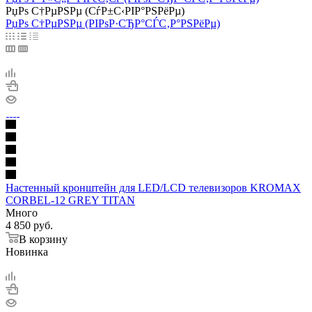
РџРѕ С†РµРЅРµ (СѓР±С‹РІР°РЅРёРµ)
РџРѕ С†РµРЅРµ (РІРѕР·СЂР°СЃС‚Р°РЅРёРµ)
Настенный кронштейн для LED/LCD телевизоров KROMAX
CORBEL-12 GREY TITAN
Много
4 850
руб.
В корзину
Новинка