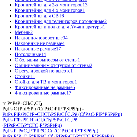
Кронштейны для 2-х мониторов
13
Кронштейны для 4-х мониторов
1
Кронштейны для СВЧ
6
Кронштейны для телевизоров потолочные
2
Кронштейны и полки для AV-аппаратуры
1
Мебель
2
Наклонно-поворотные
94
Наклонные не рамные
4
Наклонные рамные
17
Потолочные
14
С большим выносом от стены
1
С минимальным отступом от стены
2
С регулировкой по высоте
1
Стойки
11
Стойки для ТВ и мониторов
1
Фиксированные не рамные
5
Фиксированные рамные
17
Р¤РёР»СЊС‚СЂ
РџРѕ С†РµРЅРµ (СѓР±С‹РІР°РЅРёРµ)
РџРѕ РїРѕРїСѓР»СЏСЂРЅРѕСЃС‚Рё (СѓР±С‹РІР°РЅРёРµ)
РџРѕ РїРѕРїСѓР»СЏСЂРЅРѕСЃС‚Рё
(РІРѕР·СЂР°СЃС‚Р°РЅРёРµ)
РџРѕ Р°Р»С„Р°РІРёС‚Сѓ (СѓР±С‹РІР°РЅРёРµ)
РџРѕ Р°Р»С„Р°РІРёС‚Сѓ (РІРѕР·СЂР°СЃС‚Р°РЅРёРµ)