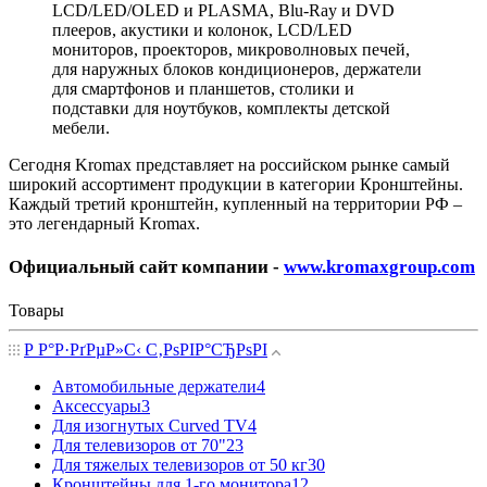
LCD/LED/OLED и PLASMA, Blu-Ray и DVD
плееров, акустики и колонок, LCD/LED
мониторов, проекторов, микроволновых печей,
для наружных блоков кондиционеров, держатели
для смартфонов и планшетов, столики и
подставки для ноутбуков, комплекты детской
мебели.
Сегодня Kromax представляет на российском рынке самый
широкий ассортимент продукции в категории Кронштейны.
Каждый третий кронштейн, купленный на территории РФ –
это легендарный Kromax.
Официальный сайт компании -
www.kromaxgroup.com
Товары
Р Р°Р·РґРµР»С‹ С‚РѕРІР°СЂРѕРІ
Автомобильные держатели
4
Аксессуары
3
Для изогнутых Curved TV
4
Для телевизоров от 70"
23
Для тяжелых телевизоров от 50 кг
30
Кронштейны для 1-го монитора
12