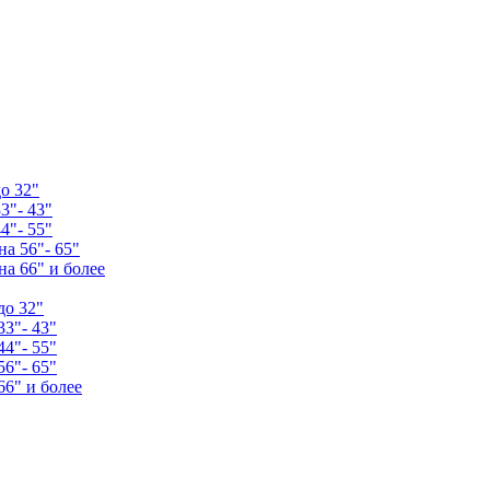
о 32"
3"- 43"
4"- 55"
а 56"- 65"
а 66" и более
до 32"
33"- 43"
44"- 55"
56"- 65"
66" и более