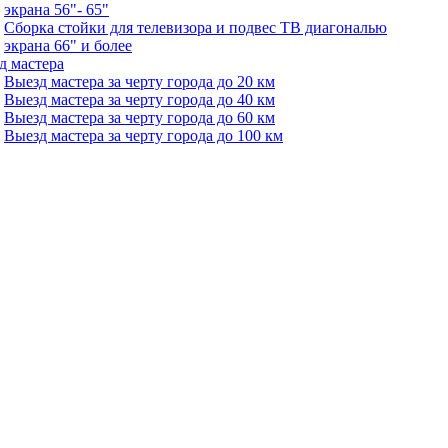
экрана 56"- 65"
Сборка стойки для телевизора и подвес ТВ диагональю
экрана 66" и более
д мастера
Выезд мастера за черту города до 20 км
Выезд мастера за черту города до 40 км
Выезд мастера за черту города до 60 км
Выезд мастера за черту города до 100 км