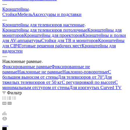
—
Кронштейны
Стойки
Мебель
Аксессуары и подставки
—
Кронштейны для телевизоров настенные
Кронштейны для телевизоров потолочные
Кронштейны для
мониторов
Кронштейны для проекторов
Кронштейны и полки
для AV-аппаратуры
Стойки для ТВ и мониторов
Кронштейны
для СВЧ
Готовые решения рабочих мест
Кронштейны для
видеостен
—
Наклонные рамные
Фиксированные рамные
Фиксированные не
рамные
Наклонные не рамные
Наклонно-поворотные
С
большим выносом от стены
Для телевизоров от 70"
Для
тяжелых телевизоров от 50 кг
С регулировкой по высоте
С
минимальным отступом от стены
Для изогнутых Curved TV
Фильтр