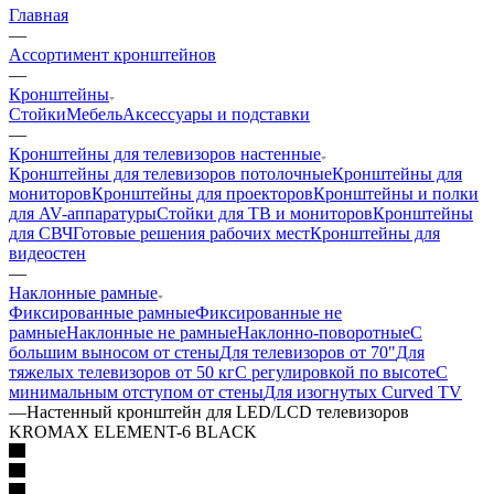
Главная
—
Ассортимент кронштейнов
—
Кронштейны
Стойки
Мебель
Аксессуары и подставки
—
Кронштейны для телевизоров настенные
Кронштейны для телевизоров потолочные
Кронштейны для
мониторов
Кронштейны для проекторов
Кронштейны и полки
для AV-аппаратуры
Стойки для ТВ и мониторов
Кронштейны
для СВЧ
Готовые решения рабочих мест
Кронштейны для
видеостен
—
Наклонные рамные
Фиксированные рамные
Фиксированные не
рамные
Наклонные не рамные
Наклонно-поворотные
С
большим выносом от стены
Для телевизоров от 70"
Для
тяжелых телевизоров от 50 кг
С регулировкой по высоте
С
минимальным отступом от стены
Для изогнутых Curved TV
—
Настенный кронштейн для LED/LCD телевизоров
KROMAX ELEMENT-6 BLACK