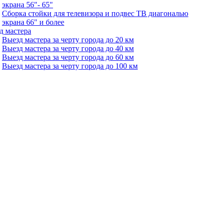
экрана 56"- 65"
Сборка стойки для телевизора и подвес ТВ диагональю
экрана 66" и более
д мастера
Выезд мастера за черту города до 20 км
Выезд мастера за черту города до 40 км
Выезд мастера за черту города до 60 км
Выезд мастера за черту города до 100 км