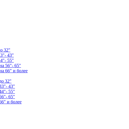
о 32"
3"- 43"
4"- 55"
а 56"- 65"
а 66" и более
до 32"
33"- 43"
44"- 55"
56"- 65"
66" и более