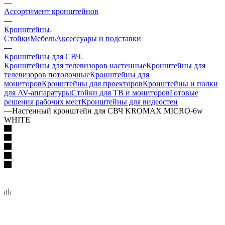
—
Ассортимент кронштейнов
—
Кронштейны
Стойки
Мебель
Аксессуары и подставки
—
Кронштейны для СВЧ
Кронштейны для телевизоров настенные
Кронштейны для
телевизоров потолочные
Кронштейны для
мониторов
Кронштейны для проекторов
Кронштейны и полки
для AV-аппаратуры
Стойки для ТВ и мониторов
Готовые
решения рабочих мест
Кронштейны для видеостен
—
Настенный кронштейн для СВЧ KROMAX MICRO-6w
WHITE