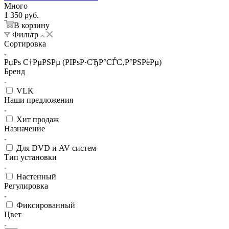
Много
1 350
руб.
В корзину
Фильтр
Сортировка
РџРѕ С†РµРЅРµ (РІРѕР·СЂР°СЃС‚Р°РЅРёРµ)
Бренд
VLK
Наши предложения
Хит продаж
Назначение
Для DVD и AV систем
Тип установки
Настенный
Регулировка
Фиксированный
Цвет