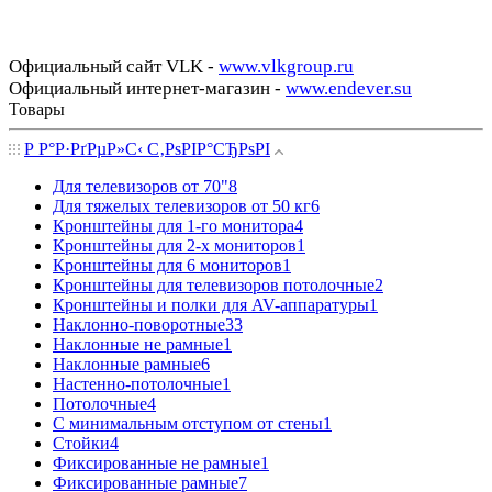
Официальный сайт VLK -
www.vlkgroup.ru
Официальный интернет-магазин -
www.endever.su
Товары
Р Р°Р·РґРµР»С‹ С‚РѕРІР°СЂРѕРІ
Для телевизоров от 70"
8
Для тяжелых телевизоров от 50 кг
6
Кронштейны для 1-го монитора
4
Кронштейны для 2-х мониторов
1
Кронштейны для 6 мониторов
1
Кронштейны для телевизоров потолочные
2
Кронштейны и полки для AV-аппаратуры
1
Наклонно-поворотные
33
Наклонные не рамные
1
Наклонные рамные
6
Настенно-потолочные
1
Потолочные
4
С минимальным отступом от стены
1
Стойки
4
Фиксированные не рамные
1
Фиксированные рамные
7