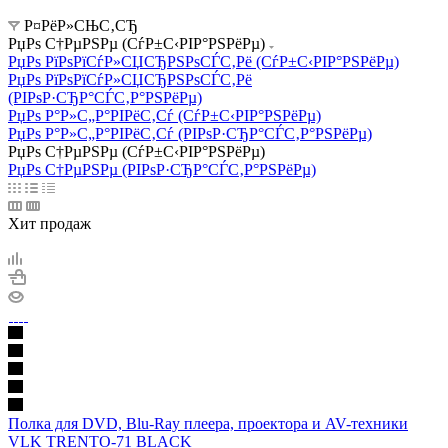
Р¤РёР»СЊС‚СЂ
РџРѕ С†РµРЅРµ (СѓР±С‹РІР°РЅРёРµ)
РџРѕ РїРѕРїСѓР»СЏСЂРЅРѕСЃС‚Рё (СѓР±С‹РІР°РЅРёРµ)
РџРѕ РїРѕРїСѓР»СЏСЂРЅРѕСЃС‚Рё
(РІРѕР·СЂР°СЃС‚Р°РЅРёРµ)
РџРѕ Р°Р»С„Р°РІРёС‚Сѓ (СѓР±С‹РІР°РЅРёРµ)
РџРѕ Р°Р»С„Р°РІРёС‚Сѓ (РІРѕР·СЂР°СЃС‚Р°РЅРёРµ)
РџРѕ С†РµРЅРµ (СѓР±С‹РІР°РЅРёРµ)
РџРѕ С†РµРЅРµ (РІРѕР·СЂР°СЃС‚Р°РЅРёРµ)
Хит продаж
Полка для DVD, Blu-Ray плеера, проектора и AV-техники
VLK TRENTO-71 BLACK