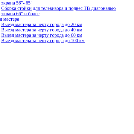
экрана 56"- 65"
Сборка стойки для телевизора и подвес ТВ диагональю
экрана 66" и более
д мастера
Выезд мастера за черту города до 20 км
Выезд мастера за черту города до 40 км
Выезд мастера за черту города до 60 км
Выезд мастера за черту города до 100 км