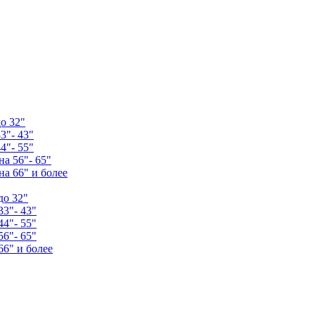
о 32"
3"- 43"
4"- 55"
а 56"- 65"
а 66" и более
до 32"
33"- 43"
44"- 55"
56"- 65"
66" и более