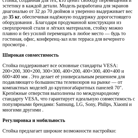
стойка, созданная для тех, кто ценит свободу перемещения и
эстетику в каждой детали. Модель разработана для экранов
диагональю от 32 до 70 дюймов и уверенно выдерживает вес
до
35 кг
, обеспечивая надёжную поддержку дорогостоящего
оборудования . Благодаря продуманной конструкции из
сверхпрочной стали и лёгких материалов, стойку можно
плавно и без усилий перемещать в любое место — будь то
гостиная, офис, конференц-зал или терраса для вечернего
просмотра .
Широкая совместимость
Стойка поддерживает все основные стандарты VESA:
200×200, 300×200, 300×300, 400×200, 400×300, 400×400 и
600×400 мм . Это делает её универсальным решением для
подавляющего большинства телевизоров на рынке — от
компактных моделей до крупногабаритных панелей 70″.
Крепёжные отверстия выполнены по международному
стандарту VESA, что гарантирует идеальную совместимость с
популярными брендами: Samsung, LG, Sony, Philips, Xiaomi и
многими другими .
Регулировка и мобильность
Стойка предлагает широкие возможности настройки: