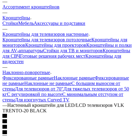
—
Ассортимент кронштейнов
—
Кронштейны
Стойки
Мебель
Аксессуары и подставки
—
Кронштейны для телевизоров настенные
Кронштейны для телевизоров потолочные
Кронштейны для
мониторов
Кронштейны для проекторов
Кронштейны и полки
для AV-аппаратуры
Стойки для ТВ и мониторов
Кронштейны
для СВЧ
Готовые решения рабочих мест
Кронштейны для
видеостен
—
Наклонно-поворотные
Фиксированные рамные
Наклонные рамные
Фиксированные
не рамные
Наклонные не рамные
С большим выносом от
стены
Для телевизоров от 70"
Для тяжелых телевизоров от 50
кг
С регулировкой по высоте
С минимальным отступом от
стены
Для изогнутых Curved TV
—
Настенный кронштейн для LED/LCD телевизоров VLK
TRENTO-20 BLACK