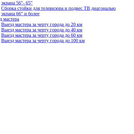
экрана 56"- 65"
Сборка стойки для телевизора и подвес ТВ диагональю
экрана 66" и более
д мастера
Выезд мастера за черту города до 20 км
Выезд мастера за черту города до 40 км
Выезд мастера за черту города до 60 км
Выезд мастера за черту города до 100 км