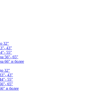
о 32"
3"- 43"
4"- 55"
а 56"- 65"
а 66" и более
до 32"
33"- 43"
44"- 55"
56"- 65"
66" и более