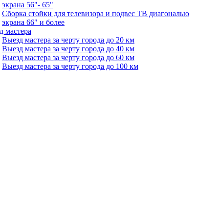
экрана 56"- 65"
Сборка стойки для телевизора и подвес ТВ диагональю
экрана 66" и более
д мастера
Выезд мастера за черту города до 20 км
Выезд мастера за черту города до 40 км
Выезд мастера за черту города до 60 км
Выезд мастера за черту города до 100 км