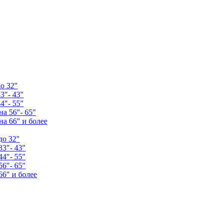
о 32"
3"- 43"
4"- 55"
а 56"- 65"
а 66" и более
до 32"
33"- 43"
44"- 55"
56"- 65"
66" и более