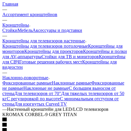
Главная
—
Ассортимент кронштейнов
—
Кронштейны
Стойки
Мебель
Аксессуары и подставки
—
Кронштейны для телевизоров настенные
Кронштейны для телевизоров потолочные
Кронштейны для
мониторов
Кронштейны для проекторов
Кронштейны и полки
для AV-аппаратуры
Стойки для ТВ и мониторов
Кронштейны
для СВЧ
Готовые решения рабочих мест
Кронштейны для
видеостен
—
Наклонно-поворотные
Фиксированные рамные
Наклонные рамные
Фиксированные
не рамные
Наклонные не рамные
С большим выносом от
стены
Для телевизоров от 70"
Для тяжелых телевизоров от 50
кг
С регулировкой по высоте
С минимальным отступом от
стены
Для изогнутых Curved TV
—
Настенный кронштейн для LED/LCD телевизоров
KROMAX CORBEL-9 GREY TITAN