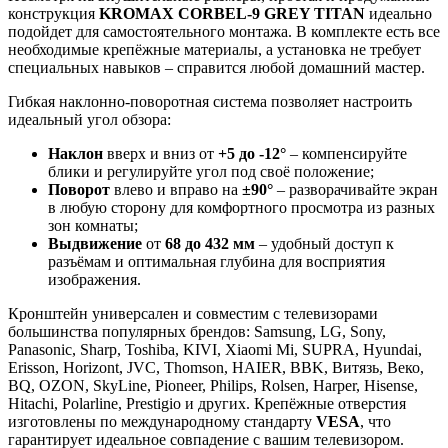
конструкция
KROMAX CORBEL-9 GREY TITAN
идеально
подойдет для самостоятельного монтажа. В комплекте есть все
необходимые крепёжные материалы, а установка не требует
специальных навыков – справится любой домашний мастер.
Гибкая наклонно-поворотная система позволяет настроить
идеальный угол обзора:
Наклон
вверх и вниз от
+5 до -12°
– компенсируйте
блики и регулируйте угол под своё положение;
Поворот
влево и вправо на
±90°
– разворачивайте экран
в любую сторону для комфортного просмотра из разных
зон комнаты;
Выдвижение
от
68 до 432 мм
– удобный доступ к
разъёмам и оптимальная глубина для восприятия
изображения.
Кронштейн универсален и совместим с телевизорами
большинства популярных брендов: Samsung, LG, Sony,
Panasonic, Sharp, Toshiba, KIVI, Xiaomi Mi, SUPRA, Hyundai,
Erisson, Horizont, JVC, Thomson, HAIER, BBK, Витязь, Веко,
BQ, OZON, SkyLine, Pioneer, Philips, Rolsen, Harper, Hisense,
Hitachi, Polarline, Prestigio и других. Крепёжные отверстия
изготовлены по международному стандарту
VESA
, что
гарантирует идеальное совпадение с вашим телевизором.