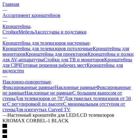
Главная
—
Ассортимент кронштейнов
—
Кронштейны
Стойки
Мебель
Аксессуары и подставки
—
Кронштейны для телевизоров настенные
Кронштейны для телевизоров потолочные
Кронштейны для
мониторов
Кронштейны для проекторов
Кронштейны и полки
для AV-аппаратуры
Стойки для ТВ и мониторов
Кронштейны
для СВЧ
Готовые решения рабочих мест
Кронштейны для
видеостен
—
Наклонно-поворотные
Фиксированные рамные
Наклонные рамные
Фиксированные
не рамные
Наклонные не рамные
С большим выносом от
стены
Для телевизоров от 70"
Для тяжелых телевизоров от 50
кг
С регулировкой по высоте
С минимальным отступом от
стены
Для изогнутых Curved TV
—
Настенный кронштейн для LED/LCD телевизоров
KROMAX CORBEL-1 BLACK