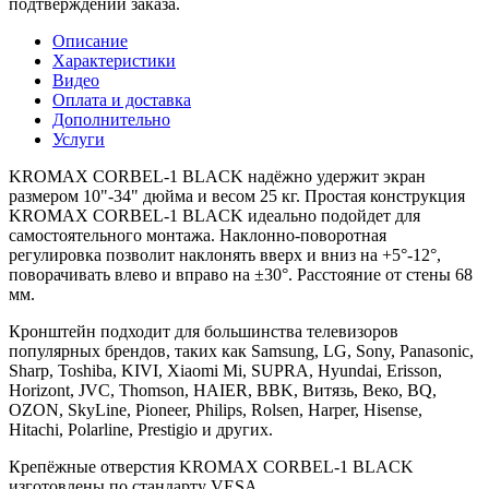
подтверждении заказа.
Описание
Характеристики
Видео
Оплата и доставка
Дополнительно
Услуги
KROMAX CORBEL-1 BLACK надёжно удержит экран
размером 10"-34" дюйма и весом 25 кг. Простая конструкция
KROMAX CORBEL-1 BLACK идеально подойдет для
самостоятельного монтажа. Наклонно-поворотная
регулировка позволит наклонять вверх и вниз на +5°-12°,
поворачивать влево и вправо на ±30°. Расстояние от стены 68
мм.
Кронштейн подходит для большинства телевизоров
популярных брендов, таких как Samsung, LG, Sony, Panasonic,
Sharp, Toshiba, KIVI, Xiaomi Mi, SUPRA, Hyundai, Erisson,
Horizont, JVC, Thomson, HAIER, BBK, Витязь, Веко, BQ,
OZON, SkyLine, Pioneer, Philips, Rolsen, Harper, Hisense,
Hitachi, Polarline, Prestigio и других.
Крепёжные отверстия KROMAX CORBEL-1 BLACK
изготовлены по стандарту VESA.