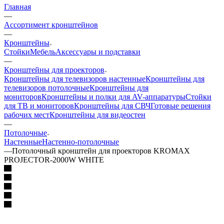
Главная
—
Ассортимент кронштейнов
—
Кронштейны
Стойки
Мебель
Аксессуары и подставки
—
Кронштейны для проекторов
Кронштейны для телевизоров настенные
Кронштейны для
телевизоров потолочные
Кронштейны для
мониторов
Кронштейны и полки для AV-аппаратуры
Стойки
для ТВ и мониторов
Кронштейны для СВЧ
Готовые решения
рабочих мест
Кронштейны для видеостен
—
Потолочные
Настенные
Настенно-потолочные
—
Потолочный кронштейн для проекторов KROMAX
PROJECTOR-2000W WHITE