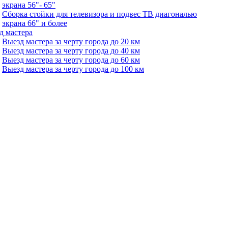
экрана 56"- 65"
Сборка стойки для телевизора и подвес ТВ диагональю
экрана 66" и более
д мастера
Выезд мастера за черту города до 20 км
Выезд мастера за черту города до 40 км
Выезд мастера за черту города до 60 км
Выезд мастера за черту города до 100 км