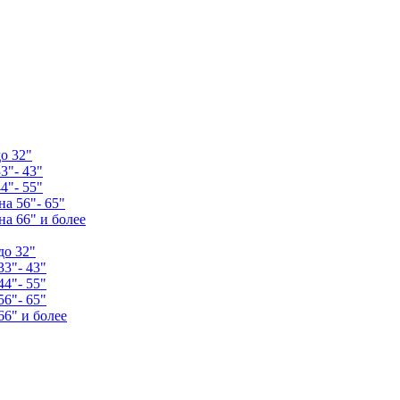
о 32"
3"- 43"
4"- 55"
а 56"- 65"
а 66" и более
до 32"
33"- 43"
44"- 55"
56"- 65"
66" и более