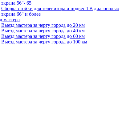
экрана 56"- 65"
Сборка стойки для телевизора и подвес ТВ диагональю
экрана 66" и более
д мастера
Выезд мастера за черту города до 20 км
Выезд мастера за черту города до 40 км
Выезд мастера за черту города до 60 км
Выезд мастера за черту города до 100 км