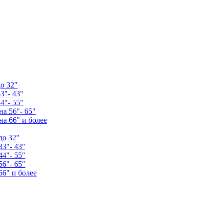
о 32"
3"- 43"
4"- 55"
а 56"- 65"
а 66" и более
до 32"
33"- 43"
44"- 55"
56"- 65"
66" и более