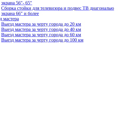
экрана 56"- 65"
Сборка стойки для телевизора и подвес ТВ диагональю
экрана 66" и более
д мастера
Выезд мастера за черту города до 20 км
Выезд мастера за черту города до 40 км
Выезд мастера за черту города до 60 км
Выезд мастера за черту города до 100 км