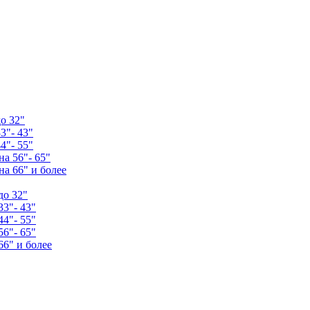
о 32"
3"- 43"
4"- 55"
а 56"- 65"
а 66" и более
до 32"
33"- 43"
44"- 55"
56"- 65"
66" и более