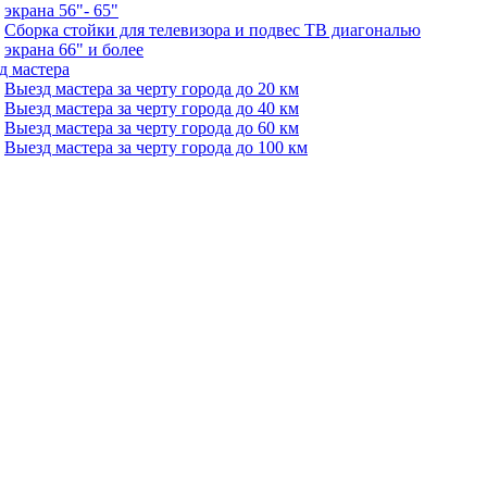
экрана 56"- 65"
Сборка стойки для телевизора и подвес ТВ диагональю
экрана 66" и более
д мастера
Выезд мастера за черту города до 20 км
Выезд мастера за черту города до 40 км
Выезд мастера за черту города до 60 км
Выезд мастера за черту города до 100 км