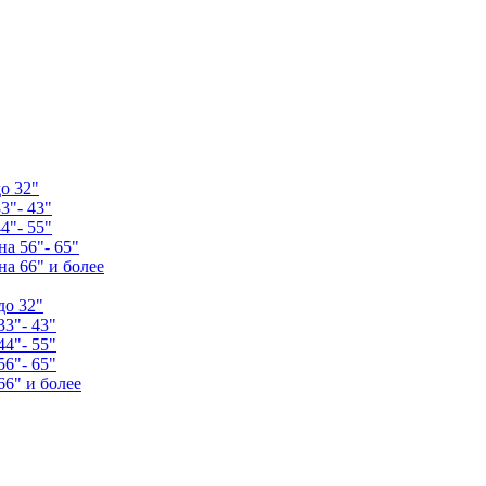
о 32"
3"- 43"
4"- 55"
а 56"- 65"
а 66" и более
до 32"
33"- 43"
44"- 55"
56"- 65"
66" и более