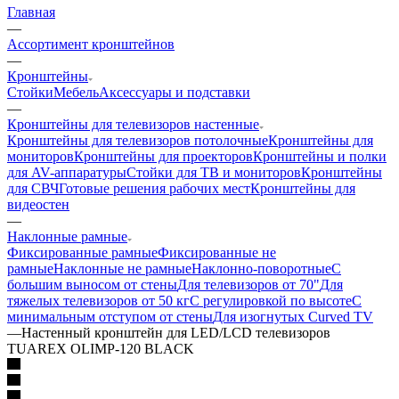
Главная
—
Ассортимент кронштейнов
—
Кронштейны
Стойки
Мебель
Аксессуары и подставки
—
Кронштейны для телевизоров настенные
Кронштейны для телевизоров потолочные
Кронштейны для
мониторов
Кронштейны для проекторов
Кронштейны и полки
для AV-аппаратуры
Стойки для ТВ и мониторов
Кронштейны
для СВЧ
Готовые решения рабочих мест
Кронштейны для
видеостен
—
Наклонные рамные
Фиксированные рамные
Фиксированные не
рамные
Наклонные не рамные
Наклонно-поворотные
С
большим выносом от стены
Для телевизоров от 70"
Для
тяжелых телевизоров от 50 кг
С регулировкой по высоте
С
минимальным отступом от стены
Для изогнутых Curved TV
—
Настенный кронштейн для LED/LCD телевизоров
TUAREX OLIMP-120 BLACK