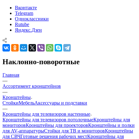
Вконтакте
Telegram
Одноклассники
Rutube
Яндекс.Дзен
Наклонно-поворотные
Главная
—
Ассортимент кронштейнов
—
Кронштейны
Стойки
Мебель
Аксессуары и подставки
—
Кронштейны для телевизоров настенные
Кронштейны для телевизоров потолочные
Кронштейны для
мониторов
Кронштейны для проекторов
Кронштейны и полки
для AV-аппаратуры
Стойки для ТВ и мониторов
Кронштейны
для СВЧ
Готовые решения рабочих мест
Кронштейны для