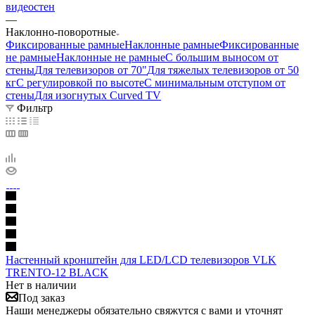
видеостен
—
Наклонно-поворотные
Фиксированные рамные
Наклонные рамные
Фиксированные
не рамные
Наклонные не рамные
С большим выносом от
стены
Для телевизоров от 70"
Для тяжелых телевизоров от 50
кг
С регулировкой по высоте
С минимальным отступом от
стены
Для изогнутых Curved TV
Фильтр
Настенный кронштейн для LED/LCD телевизоров VLK
TRENTO-12 BLACK
Нет в наличии
Под заказ
Наши менеджеры обязательно свяжутся с вами и уточнят