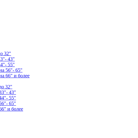
о 32"
3"- 43"
4"- 55"
а 56"- 65"
а 66" и более
до 32"
33"- 43"
44"- 55"
56"- 65"
66" и более