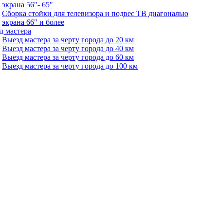
экрана 56"- 65"
Сборка стойки для телевизора и подвес ТВ диагональю
экрана 66" и более
д мастера
Выезд мастера за черту города до 20 км
Выезд мастера за черту города до 40 км
Выезд мастера за черту города до 60 км
Выезд мастера за черту города до 100 км